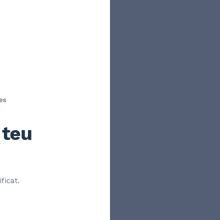
es
 teu
ficat.